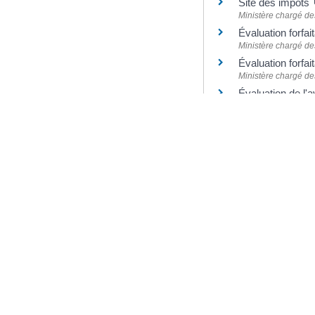
Site des impôts
Ministère chargé de
Évaluation forfai
Ministère chargé de
Évaluation forfa
Ministère chargé de
Évaluation de l'a
Ministère chargé de
Brochure pratiq
Ministère chargé de
©
Direction de l'information l