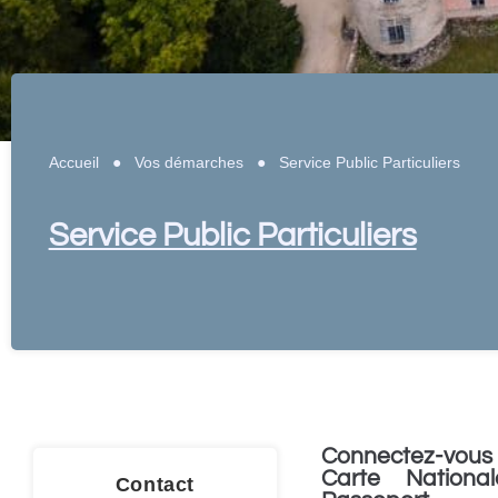
Accueil
●
Vos démarches
●
Service Public Particuliers
Service Public Particuliers
Connectez-vous 
Carte National
Contact