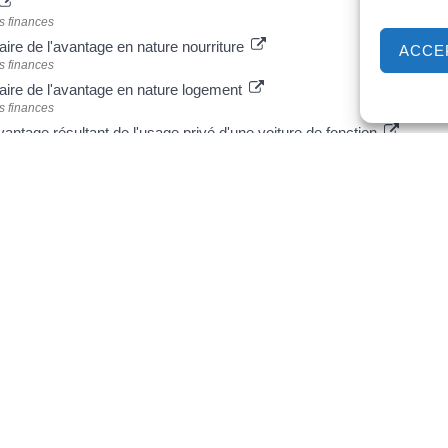
s finances
taire de l'avantage en nature nourriture
ACCE
s finances
itaire de l'avantage en nature logement
s finances
vantage résultant de l'usage privé d'une voiture de fonction
s finances
ue 2022 - Déclaration des revenus de 2021
s finances
égale et administrative