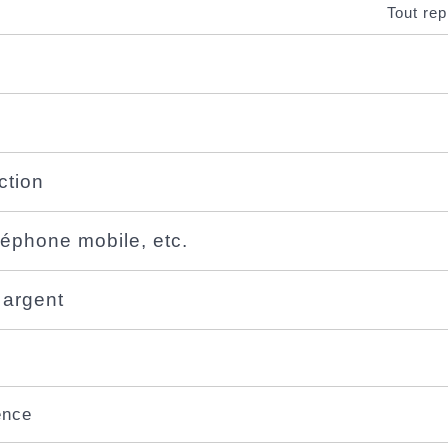
Tout rep
ction
léphone mobile, etc.
 argent
ence