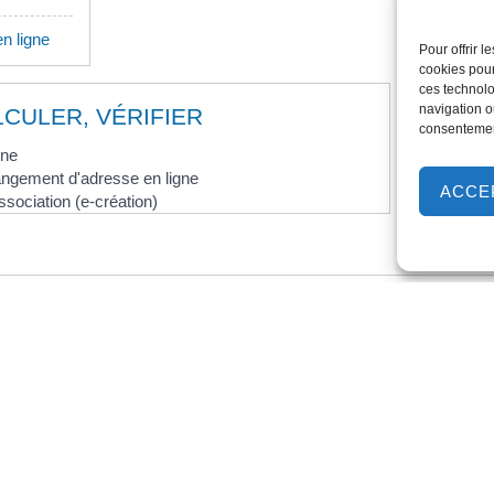
en ligne
Pour offrir 
cookies pour
ces technolo
navigation ou
LCULER, VÉRIFIER
consentement
gne
angement d'adresse en ligne
ACCE
ssociation (e-création)
égale et administrative