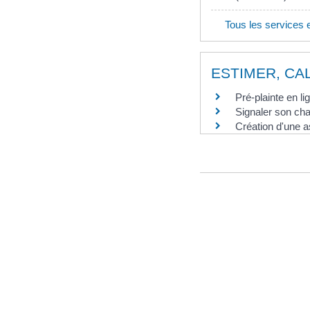
Tous les services 
ESTIMER, CA
Pré-plainte en li
Signaler son ch
Création d'une a
©
Direction de l'information l