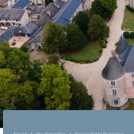
Accueil
●
Vos démarches
●
Service Public Particuliers