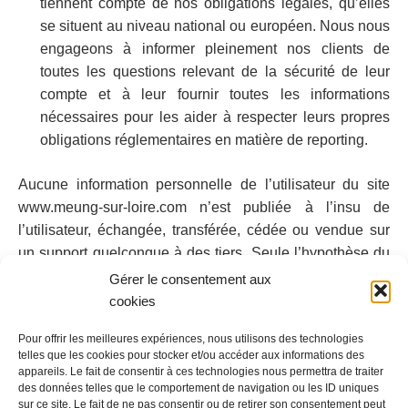
tiennent compte de nos obligations légales, qu’elles
se situent au niveau national ou européen. Nous nous
engageons à informer pleinement nos clients de
toutes les questions relevant de la sécurité de leur
compte et à leur fournir toutes les informations
nécessaires pour les aider à respecter leurs propres
obligations réglementaires en matière de reporting.
Aucune information personnelle de l’utilisateur du site
www.meung-sur-loire.com n’est publiée à l’insu de
l’utilisateur, échangée, transférée, cédée ou vendue sur
un support quelconque à des tiers. Seule l’hypothèse du
rachat de www.meung-sur-loire.com et de ses droits
Gérer le consentement aux
permettrait la transmission des dites informations à
cookies
l’éventuel acquéreur qui serait à son tour tenu de la
Pour offrir les meilleures expériences, nous utilisons des technologies
même obligation de conservation et de modification des
telles que les cookies pour stocker et/ou accéder aux informations des
données vis à vis de l’utilisateur du site www.meung-sur-
appareils. Le fait de consentir à ces technologies nous permettra de traiter
loire.com
des données telles que le comportement de navigation ou les ID uniques
sur ce site. Le fait de ne pas consentir ou de retirer son consentement peut