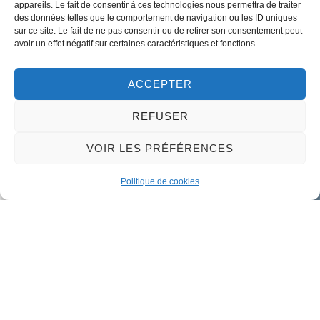
appareils. Le fait de consentir à ces technologies nous permettra de traiter
Tel:
+33 (0)2 38 46 94 94
des données telles que le comportement de navigation ou les ID uniques
sur ce site. Le fait de ne pas consentir ou de retirer son consentement peut
avoir un effet négatif sur certaines caractéristiques et fonctions.
ACCEPTER
Nous contacter
REFUSER
VOIR LES PRÉFÉRENCES
Politique de cookies
Mairie de Meung-sur-Loire
Mairie,
32 rue du Général de Gaulle,
45130 Meung-sur-Loire