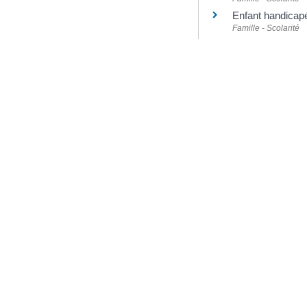
Enfant handicapé 
Famille - Scolarité
Inscription à l'
Famille - Scolarité
©
Direction de l'information l