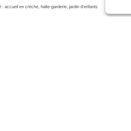
: accueil en crèche, halte-garderie, jardin d'enfants
école d'un enfant après un déménagement
égale et administrative