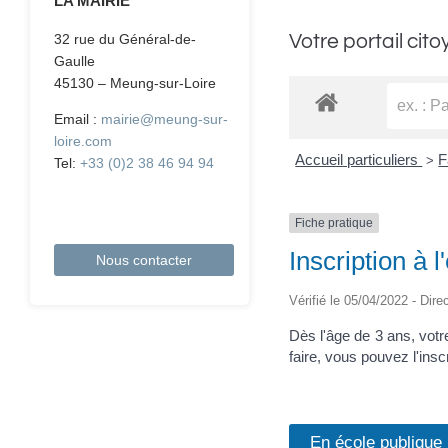
LA MAIRIE
Votre portail cito
32 rue du Général-de-
Gaulle
45130 – Meung-sur-Loire
Email :
mairie@meung-sur-
loire.com
Accueil particuliers
F
>
Tel:
+33 (0)2 38 46 94 94
Fiche pratique
Inscription à 
Nous contacter
Vérifié le 05/04/2022 - Dire
Dès l'âge de 3 ans, votre
faire, vous pouvez l'insc
En école publique