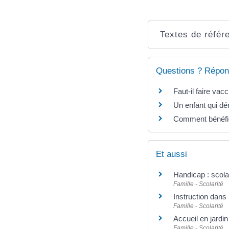
Textes de référ
Questions ? Répon
Faut-il faire vac
Un enfant qui d
Comment bénéfic
Et aussi
Handicap : scola
Famille - Scolarité
Instruction dans 
Famille - Scolarité
Accueil en jardin
Famille - Scolarité