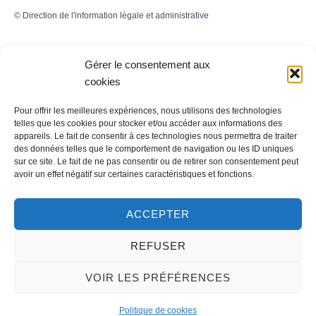
©
Direction de l'information légale et administrative
Gérer le consentement aux
Contact
cookies
LA MAIRIE
Pour offrir les meilleures expériences, nous utilisons des technologies
telles que les cookies pour stocker et/ou accéder aux informations des
32 rue du Général-de-Gaulle
appareils. Le fait de consentir à ces technologies nous permettra de traiter
des données telles que le comportement de navigation ou les ID uniques
45130 – Meung-sur-Loire
sur ce site. Le fait de ne pas consentir ou de retirer son consentement peut
avoir un effet négatif sur certaines caractéristiques et fonctions.
Email :
mairie@meung-sur-loire.com
Tel:
+33 (0)2 38 46 94 94
ACCEPTER
REFUSER
Nous contacter
VOIR LES PRÉFÉRENCES
Politique de cookies