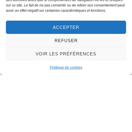
des données telles que le comportement de navigation ou les ID uniques
sur ce site. Le fait de ne pas consentir ou de retirer son consentement peut
LA MAIRIE
avoir un effet négatif sur certaines caractéristiques et fonctions.
32 rue du Général-de-Gaulle
45130 – Meung-sur-Loire
ACCEPTER
Email :
mairie@meung-sur-loire.com
REFUSER
Tel:
+33 (0)2 38 46 94 94
VOIR LES PRÉFÉRENCES
Politique de cookies
Nous contacter