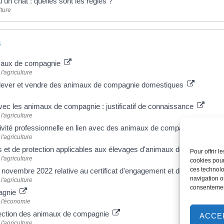
 un chat : quelles sont les règles ?
lture
s
maux de compagnie
l'agriculture
lever et vendre des animaux de compagnie domestiques
 avec les animaux de compagnie : justificatif de connaissance
l'agriculture
ivité professionnelle en lien avec des animaux de compagnie
l'agriculture
es et de protection applicables aux élevages d'animaux domestiques
Pour offrir 
l'agriculture
cookies pour
ces technolo
4 novembre 2022 relative au certificat d'engagement et de connaissa
navigation ou
l'agriculture
consentement
agnie
 l'économie
otection des animaux de compagnie
ACCE
l'agriculture