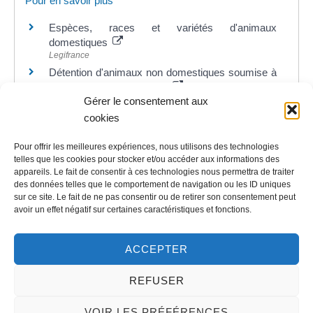
Pour en savoir plus
Espèces, races et variétés d'animaux
domestiques
Legifrance
Détention d'animaux non domestiques soumise à
autorisation ou déclaration
Legifrance
Gérer le consentement aux
cookies
Pour offrir les meilleures expériences, nous utilisons des technologies
telles que les cookies pour stocker et/ou accéder aux informations des
appareils. Le fait de consentir à ces technologies nous permettra de traiter
©
Direction de l'information légale et administrative
des données telles que le comportement de navigation ou les ID uniques
sur ce site. Le fait de ne pas consentir ou de retirer son consentement peut
avoir un effet négatif sur certaines caractéristiques et fonctions.
Contact
ACCEPTER
LA MAIRIE
REFUSER
32 rue du Général-de-Gaulle
45130 – Meung-sur-Loire
VOIR LES PRÉFÉRENCES