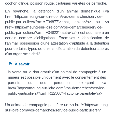
cochon d'Inde, poisson rouge, certaines variétés de perruche.
En revanche, la détention d'un animal domestique (<a
href="https://meung-sur-loire.com/vos-demarches/service-
public-particuliers/?xml=F34877">chat, chien</a> ou <a
href="https://meung-sur-loire.com/vos-demarches/service-
public-particuliers/?xml=F34922">autre</a>) est soumise à un
certain nombre d'obligations. Exemples : identification de
l’animal, possession d’une attestation d'aptitude à la détention
pour certains types de chiens, déclaration du détenteur auprès
d'un organisme dédié.
À savoir
la vente ou le don gratuit d'un animal de compagnie à un
mineur est possible uniquement avec le consentement des
parents ou des personnes exerçant <a
href="https://meung-sur-loire.com/vos-demarches/service-
public-particuliers/?xml=R12506">l'autorité parentale</a>.
Un animal de compagnie peut être un <a href="https://meung-
sur-loire.com/vos-demarches/service-public-particuliers/?