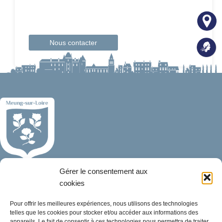
Nous contacter
Mairie de Meung-sur-Loire
Gérer le consentement aux
Mairie,
cookies
32 rue du Général de Gaulle,
45130 Meung-sur-Loire
Pour offrir les meilleures expériences, nous utilisons des technologies
telles que les cookies pour stocker et/ou accéder aux informations des
appareils. Le fait de consentir à ces technologies nous permettra de traiter