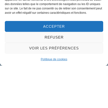
02 38 46 94 94
des données telles que le comportement de navigation ou les ID uniques
mairie@meung-sur-loire.com
sur ce site. Le fait de ne pas consentir ou de retirer son consentement peut
avoir un effet négatif sur certaines caractéristiques et fonctions.
Horaires d'ouverture
Lundi :
9h00 à 12h30 & 13h30 à 18h00
ACCEPTER
Mardi :
14h00 à 17h30
REFUSER
Mercredi à vendredi :
VOIR LES PRÉFÉRENCES
9h00 à 12h30 & 14h00 à 17h30
Propulsé par Utopia
Politique de cookies