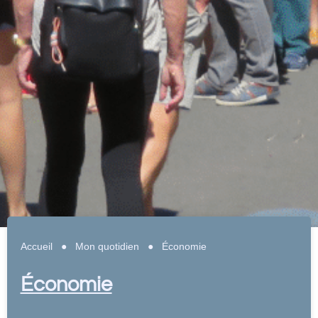
Accueil
●
Mon quotidien
●
Économie
Économie