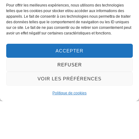
Pour offrir les meilleures expériences, nous utilisons des technologies
telles que les cookies pour stocker et/ou accéder aux informations des
appareils. Le fait de consentir à ces technologies nous permettra de traiter
des données telles que le comportement de navigation ou les ID uniques
sur ce site. Le fait de ne pas consentir ou de retirer son consentement peut
Marché
avoir un effet négatif sur certaines caractéristiques et fonctions.
Lire la suite »
ACCEPTER
REFUSER
Contact
VOIR LES PRÉFÉRENCES
LA MAIRIE
Politique de cookies
32 rue du Général-de-Gaulle
45130 – Meung-sur-Loire
Email :
mairie@meung-sur-loire.com
Tel:
+33 (0)2 38 46 94 94