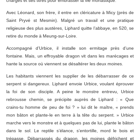
charges et ses titres pour embrasser la vie monastique.
Avec Léonard, son frère, il entre en cléricature à Micy (près de
Saint Pryvé st Mesmin). Malgré un travail et une pratique
religieuse des plus austères, Liphard quitte l’abbaye, en 520, se
retire du monde à Meung-sur-Loire.
Accompagné d’Urbice, il installe son ermitage près d’une
fontaine. Mais, un effroyable dragon vit dans les marécages et
hante la source où viennent se désaltérer les deux moines.
Les habitants viennent les supplier de les débarrasser de ce
serpent si dangereux. Liphard envoie Urbice, voulant éprouver
la foi de son disciple. A peine le monstre entrevu, Urbice
rebrousse chemin, se précipite auprès de Liphard : « Que
crains-tu homme de peu de foi ? » lui dit le maître, « prends
mon bâton et plante-le en terre à la tête du serpent. » Urbice
marche vers le monstre et à quelques pas de lui, plante le bâton
dans le sol. Le reptile s’élance, s’entortille, mord le bois et
trépasse. Débarrassés du dragon, les moines défrichent et