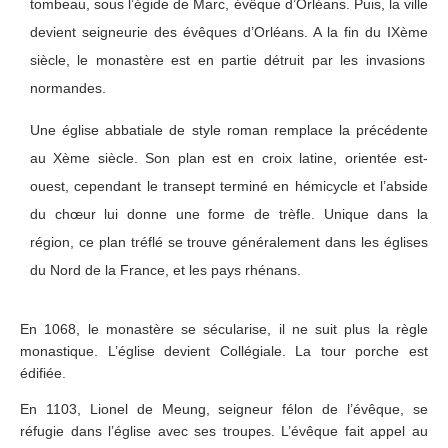
tombeau, sous l’égide de Marc, évêque d’Orléans. Puis, la ville
devient seigneurie des évêques d’Orléans. A la fin du IX
ème
siècle, le monastère est en partie détruit par les invasions
normandes.
Une église abbatiale de style roman remplace la précédente
au X
ème
siècle. Son plan est en croix latine, orientée est-
ouest, cependant le transept terminé en hémicycle et l’abside
du chœur lui donne une forme de trèfle. Unique dans la
région, ce plan tréflé se trouve généralement dans les églises
du Nord de la France, et les pays rhénans.
En 1068, le monastère se sécularise, il ne suit plus la règle
monastique. L’église devient Collégiale. La tour porche est
édifiée.
En 1103, Lionel de Meung, seigneur félon de l’évêque, se
réfugie dans l’église avec ses troupes. L’évêque fait appel au