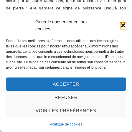
siècle par un autre Manassès, qui dota aussi la ville d’un pont
de pierre : elle gardera ce signe de puissance jusqu’à son
effondrement aux alentours de 1500 (il ne sera reconstruit qu’en
Gérer le consentement aux
1836).
cookies
Entre-temps se bâtissaient prieuré, chapelles, demeures
Pour offrir les meilleures expériences, nous utilisons des technologies
féodales et bourgeoises, relais de poste, quartier des mariniers,
telles que les cookies pour stocker et/ou accéder aux informations des
quais au « bout du monde », caves à vin et moulins
appareils. Le fait de consentir à ces technologies nous permettra de traiter
innombrables, à tan ou à farine : grand était le prestige de la
des données telles que le comportement de navigation ou les ID uniques
sur ce site. Le fait de ne pas consentir ou de retirer son consentement peut
meunerie de Meung, dont le produit, porté par les fameux «
avoir un effet négatif sur certaines caractéristiques et fonctions.
ânes de Meung », vint plus d’une fois remplir les greniers
orléanais vidés par les famines et les guerres. Car la région
ACCEPTER
subit comme d’autres les grandes crises, guerre de cent ans où
l’on vit Jean Le Bon traverser le pont de Meung en 1356, en
REFUSER
route vers le désastre de Poitiers, puis Jeanne d’Arc, venue en
1429 « après dîner, voir ceulx de Meun », emporter ce même
VOIR LES PRÉFÉRENCES
pont d’assaut, guerres de religion et Révolution qui en 1562,
1590 puis 1793 privèrent l’église de la plus grande part de sa
Politique de cookies
riche ornementation…