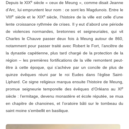
e
Depuis le XIX
siècle « ceux de Meung », comme disait Jeanne
d’Arc, lui empruntent leur nom : ce sont les Magdunois. Entre le
e
e
VIII
siècle et le XIX
siècle, l’histoire de la ville est celle d’une
lente croissance rythmée de crises. Il y eut d’abord une période
de violences normandes, bretonnes et seigneuriales, qui vit
Charles le Chauve passer deux fois à Meung autour de 860,
notamment pour passer traité avec Robert le Fort, l’ancêtre de
la dynastie capétienne, plus tard chargé de la protection de la
région – les premières fortifications de la ville remontent peut-
être à cette époque, qui s’achève par un concile de plus de
quinze évêques réuni par le roi Eudes dans l’église Saint-
Liphard. Ce signe religieux marqua ensuite l’histoire de Meung,
e
promue seigneurie temporelle des évêques d’Orléans au XI
siècle : l’ermitage, devenu monastère et école réputée, se mua
en chapitre de chanoines, et l’oratoire bâti sur le tombeau du
saint moine s’embellit en basilique.