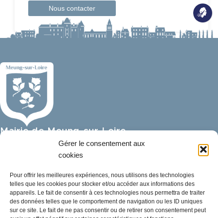
Nous contacter
Mairie de Meung-sur-Loire
Mairie,
Gérer le consentement aux
32 rue du Général de Gaulle,
cookies
45130 Meung-sur-Loire
Pour offrir les meilleures expériences, nous utilisons des technologies
telles que les cookies pour stocker et/ou accéder aux informations des
02 38 46 94 94
appareils. Le fait de consentir à ces technologies nous permettra de traiter
mairie@meung-sur-loire.com
des données telles que le comportement de navigation ou les ID uniques
sur ce site. Le fait de ne pas consentir ou de retirer son consentement peut