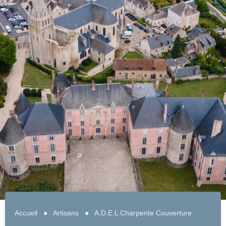
Accueil
●
Artisans
●
A.D.E.L Charpente Couverture