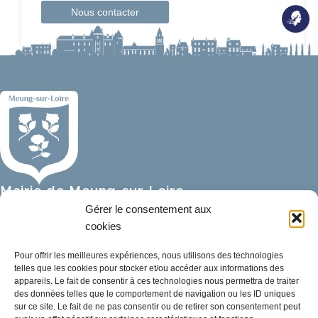
Nous contacter
Mairie de Meung-sur-Loire
Mairie,
Gérer le consentement aux
32 rue du Général de Gaulle,
cookies
45130 Meung-sur-Loire
Pour offrir les meilleures expériences, nous utilisons des technologies
telles que les cookies pour stocker et/ou accéder aux informations des
02 38 46 94 94
appareils. Le fait de consentir à ces technologies nous permettra de traiter
mairie@meung-sur-loire.com
des données telles que le comportement de navigation ou les ID uniques
sur ce site. Le fait de ne pas consentir ou de retirer son consentement peut