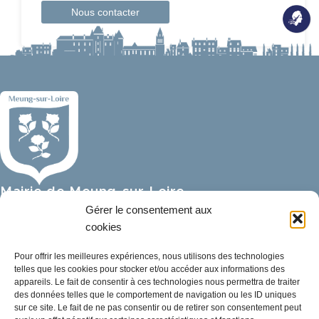
Nous contacter
Mairie de Meung-sur-Loire
Mairie,
Gérer le consentement aux
32 rue du Général de Gaulle,
cookies
45130 Meung-sur-Loire
Pour offrir les meilleures expériences, nous utilisons des technologies
telles que les cookies pour stocker et/ou accéder aux informations des
02 38 46 94 94
appareils. Le fait de consentir à ces technologies nous permettra de traiter
mairie@meung-sur-loire.com
des données telles que le comportement de navigation ou les ID uniques
sur ce site. Le fait de ne pas consentir ou de retirer son consentement peut