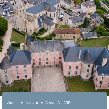
Accueil
●
Artisans
●
Arnaud ALLARD