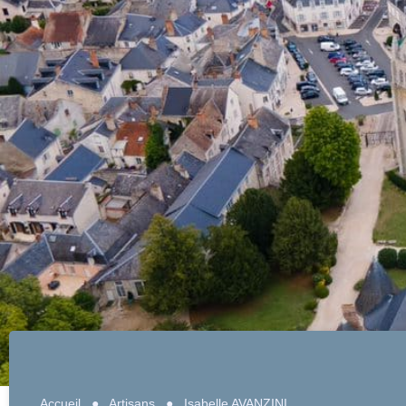
Accueil
●
Artisans
●
Isabelle AVANZINI