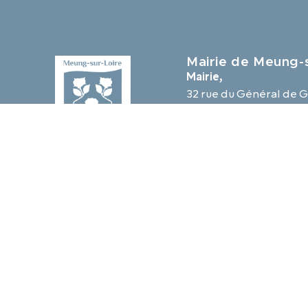
Mairie de Meung-s
Mairie,
32 rue du Général de G
45130 Meung-sur-Loir
02 38 46 94 94
mairie@meung-sur