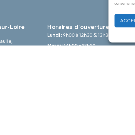
consentement
ACCE
ur-Loire
Horaires d'ouverture
Lundi :
9h00 à 12h30 & 13h30 à 18h00
aulle,
Mardi :
14h00 à 17h30
e
Mercredi à vendredi :
9h00 à 12h30 & 14h00 à 17h30
-loire.com
Propulsé par Utopia
Mentions légales
Politique des cookies
Traite