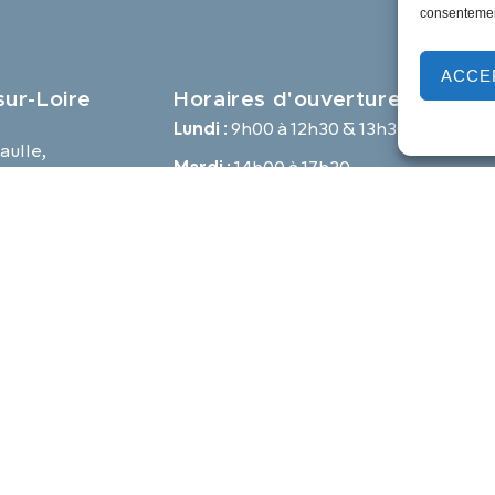
consentement
ACCE
ur-Loire
Horaires d'ouverture
Lundi :
9h00 à 12h30 & 13h30 à 18h00
aulle,
Mardi :
14h00 à 17h30
e
Mercredi à vendredi :
9h00 à 12h30 & 14h00 à 17h30
-loire.com
Propulsé par Utopia
Mentions légales
Politique des cookies
Traite