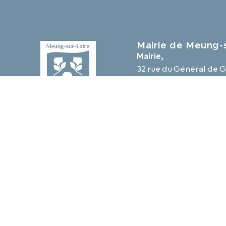
Mairie de Meung-s
Mairie,
32 rue du Général de G
45130 Meung-sur-Loir
02 38 46 94 94
mairie@meung-sur