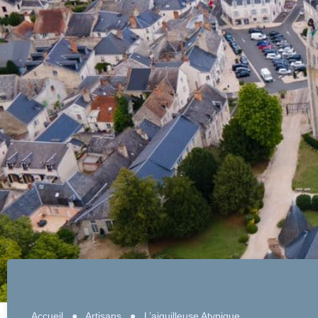
Accueil
●
Artisans
●
L’aiguilleuse Atypique