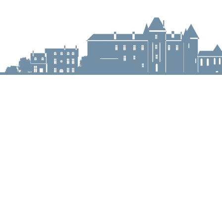
Mairie de Meung-s
Mairie,
32 rue du Général de G
45130 Meung-sur-Loir
02 38 46 94 94
mairie@meung-sur