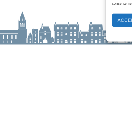
consentement
ACCE
ur-Loire
Horaires d'ouverture
Lundi :
9h00 à 12h30 & 13h30 à 18h00
aulle,
Mardi :
14h00 à 17h30
e
Mercredi à vendredi :
9h00 à 12h30 & 14h00 à 17h30
-loire.com
Propulsé par Utopia