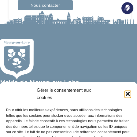
Nous contacter
Mairie de Meung-sur-Loire
Mairie,
Gérer le consentement aux
32 rue du Général de Gaulle,
cookies
45130 Meung-sur-Loire
Pour offrir les meilleures expériences, nous utilisons des technologies
telles que les cookies pour stocker et/ou accéder aux informations des
02 38 46 94 94
appareils. Le fait de consentir à ces technologies nous permettra de traiter
mairie@meung-sur-loire.com
des données telles que le comportement de navigation ou les ID uniques
sur ce site. Le fait de ne pas consentir ou de retirer son consentement peut