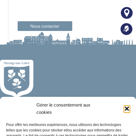
Nous contacter
Mairie de Meung-sur-Loire
Gérer le consentement aux
Mairie,
cookies
32 rue du Général de Gaulle,
45130 Meung-sur-Loire
Pour offrir les meilleures expériences, nous utilisons des technologies
telles que les cookies pour stocker et/ou accéder aux informations des
appareils. Le fait de consentir à ces technologies nous permettra de traiter