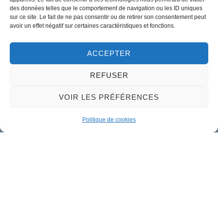
02 38 46 94 94
des données telles que le comportement de navigation ou les ID uniques
mairie@meung-sur-loire.com
sur ce site. Le fait de ne pas consentir ou de retirer son consentement peut
avoir un effet négatif sur certaines caractéristiques et fonctions.
Horaires d'ouverture
Lundi :
9h00 à 12h30 & 13h30 à 18h00
ACCEPTER
Mardi :
14h00 à 17h30
REFUSER
Mercredi à vendredi :
VOIR LES PRÉFÉRENCES
9h00 à 12h30 & 14h00 à 17h30
Propulsé par Utopia
Politique de cookies