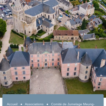
Accueil
●
Associations
●
Comité de Jumelage Meung-