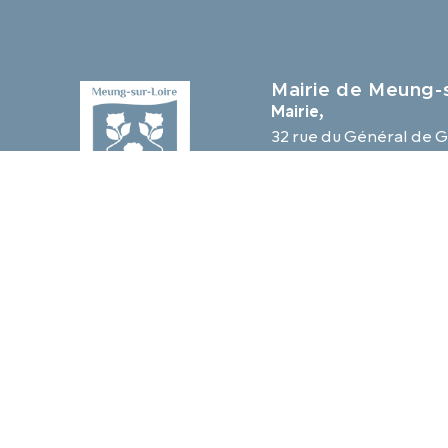
Mairie de Meung-s
Mairie,
32 rue du Général de G
45130 Meung-sur-Loir
02 38 46 94 94
mairie@meung-sur