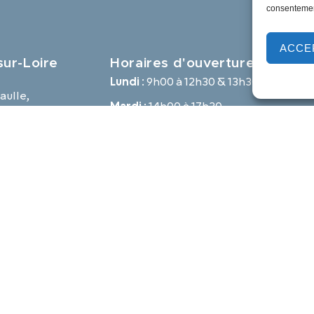
consentement
ACCE
ur-Loire
Horaires d'ouverture
Lundi :
9h00 à 12h30 & 13h30 à 18h00
aulle,
Mardi :
14h00 à 17h30
e
Mercredi à vendredi :
9h00 à 12h30 & 14h00 à 17h30
-loire.com
Propulsé par Utopia
Mentions légales
Politique des cookies
Traite