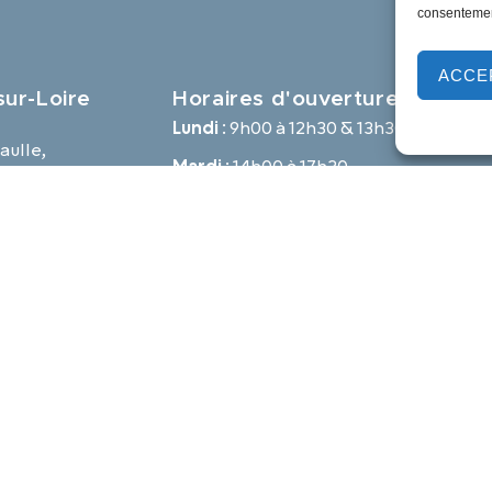
consentement
ACCE
ur-Loire
Horaires d'ouverture
Lundi :
9h00 à 12h30 & 13h30 à 18h00
aulle,
Mardi :
14h00 à 17h30
e
Mercredi à vendredi :
9h00 à 12h30 & 14h00 à 17h30
-loire.com
Propulsé par Utopia
Mentions légales
Politique des cookies
Traite