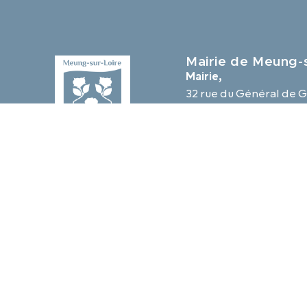
Mairie de Meung-s
Mairie,
32 rue du Général de G
45130 Meung-sur-Loir
02 38 46 94 94
mairie@meung-sur