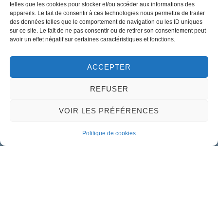
telles que les cookies pour stocker et/ou accéder aux informations des
appareils. Le fait de consentir à ces technologies nous permettra de traiter
des données telles que le comportement de navigation ou les ID uniques
02 38 46 94 94
sur ce site. Le fait de ne pas consentir ou de retirer son consentement peut
mairie@meung-sur-loire.com
avoir un effet négatif sur certaines caractéristiques et fonctions.
Horaires d'ouverture
Lundi :
9h00 à 12h30 & 13h30 à 18h00
ACCEPTER
Mardi :
14h00 à 17h30
REFUSER
Mercredi à vendredi :
VOIR LES PRÉFÉRENCES
9h00 à 12h30 & 14h00 à 17h30
Propulsé par Utopia
Politique de cookies