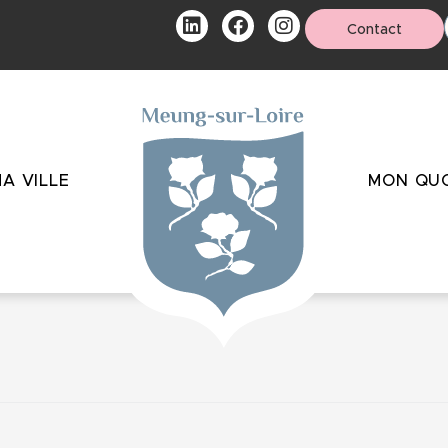
Contact
A VILLE
MON QUO
atégorie :
Garage – Véhicules – Mécaniq
iles