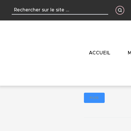
contenu
principal
ACCUEIL
M
C
Alliance Automob
PLUS