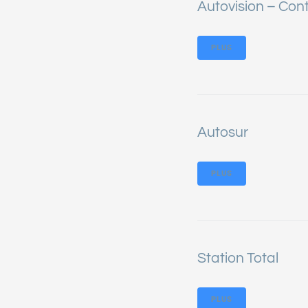
Autovision – Con
PLUS
Autosur
PLUS
Station Total
PLUS