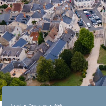
Accueil
●
Commerces
●
Adefi