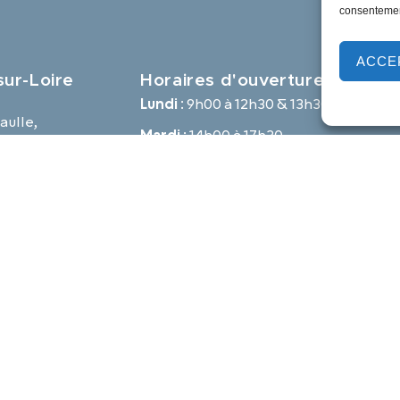
consentement
ACCE
ur-Loire
Horaires d'ouverture
Lundi :
9h00 à 12h30 & 13h30 à 18h00
aulle,
Mardi :
14h00 à 17h30
e
Mercredi à vendredi :
9h00 à 12h30 & 14h00 à 17h30
-loire.com
Propulsé par Utopia
Mentions légales
Politique des cookies
Traite