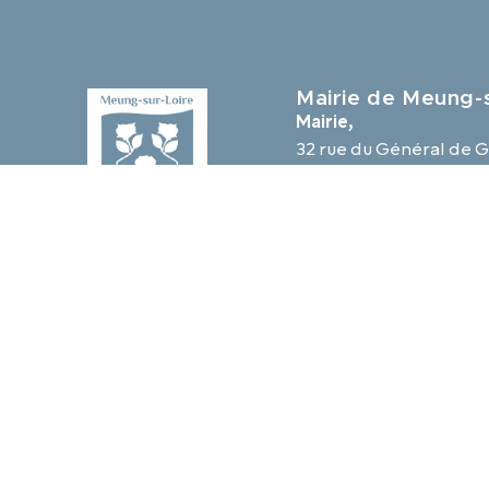
Mairie de Meung-s
Mairie,
32 rue du Général de G
45130 Meung-sur-Loir
02 38 46 94 94
mairie@meung-sur