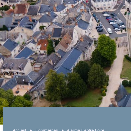
Accueil
●
Commerces
●
Alarme Centre Loire