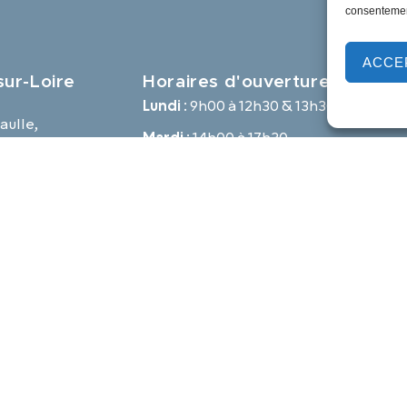
consentement
ACCE
ur-Loire
Horaires d'ouverture
Lundi :
9h00 à 12h30 & 13h30 à 18h00
aulle,
Mardi :
14h00 à 17h30
e
Mercredi à vendredi :
9h00 à 12h30 & 14h00 à 17h30
-loire.com
Propulsé par Utopia
Mentions légales
Politique des cookies
Traite