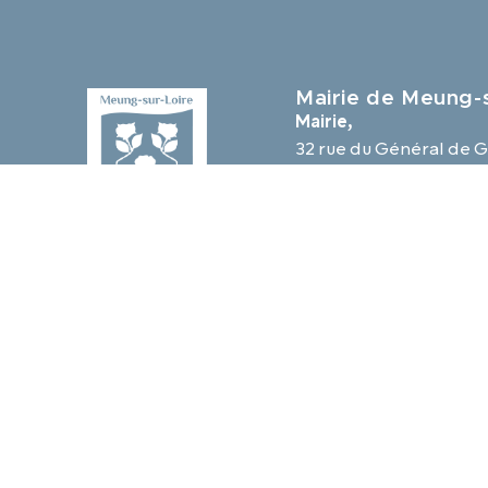
Mairie de Meung-s
Mairie,
32 rue du Général de G
45130 Meung-sur-Loir
02 38 46 94 94
mairie@meung-sur