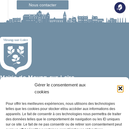
Nous contacter
Mairie de Meung-sur-Loire
Mairie,
Gérer le consentement aux
32 rue du Général de Gaulle,
cookies
45130 Meung-sur-Loire
Pour offrir les meilleures expériences, nous utilisons des technologies
telles que les cookies pour stocker et/ou accéder aux informations des
02 38 46 94 94
appareils. Le fait de consentir à ces technologies nous permettra de traiter
mairie@meung-sur-loire.com
des données telles que le comportement de navigation ou les ID uniques
sur ce site. Le fait de ne pas consentir ou de retirer son consentement peut