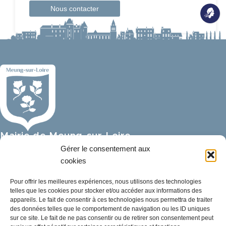
Nous contacter
Mairie de Meung-sur-Loire
Mairie,
Gérer le consentement aux
32 rue du Général de Gaulle,
cookies
45130 Meung-sur-Loire
Pour offrir les meilleures expériences, nous utilisons des technologies
telles que les cookies pour stocker et/ou accéder aux informations des
02 38 46 94 94
appareils. Le fait de consentir à ces technologies nous permettra de traiter
mairie@meung-sur-loire.com
des données telles que le comportement de navigation ou les ID uniques
sur ce site. Le fait de ne pas consentir ou de retirer son consentement peut