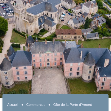
Accueil
●
Commerces
●
Gîte de la Porte d’Amont