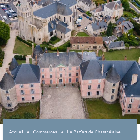
Accueil
●
Commerces
●
Le Baz’art de Chasthélaine