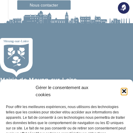
Nous contacter
Mairie de Meung-sur-Loire
Mairie,
Gérer le consentement aux
32 rue du Général de Gaulle,
cookies
45130 Meung-sur-Loire
Pour offrir les meilleures expériences, nous utilisons des technologies
telles que les cookies pour stocker et/ou accéder aux informations des
02 38 46 94 94
appareils. Le fait de consentir à ces technologies nous permettra de traiter
mairie@meung-sur-loire.com
des données telles que le comportement de navigation ou les ID uniques
sur ce site. Le fait de ne pas consentir ou de retirer son consentement peut