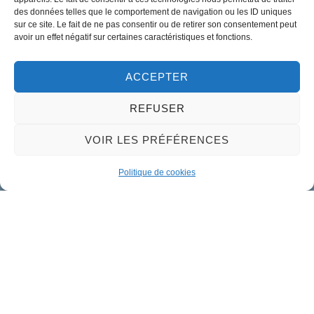
02 38 46 94 94
des données telles que le comportement de navigation ou les ID uniques
mairie@meung-sur-loire.com
sur ce site. Le fait de ne pas consentir ou de retirer son consentement peut
avoir un effet négatif sur certaines caractéristiques et fonctions.
Horaires d'ouverture
Lundi :
9h00 à 12h30 & 13h30 à 18h00
ACCEPTER
Mardi :
14h00 à 17h30
REFUSER
Mercredi à vendredi :
VOIR LES PRÉFÉRENCES
9h00 à 12h30 & 14h00 à 17h30
Propulsé par Utopia
Politique de cookies