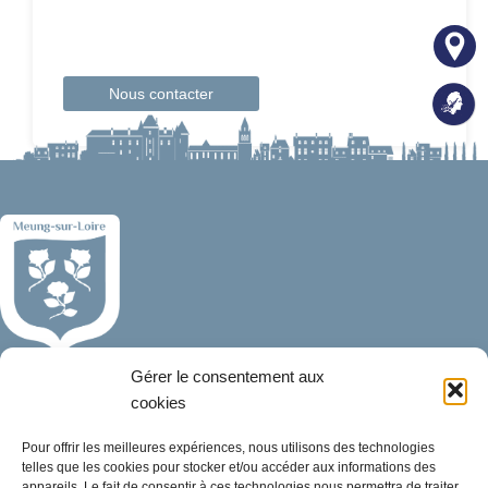
Nous contacter
Mairie de Meung-sur-Loire
Gérer le consentement aux
Mairie,
cookies
32 rue du Général de Gaulle,
45130 Meung-sur-Loire
Pour offrir les meilleures expériences, nous utilisons des technologies
telles que les cookies pour stocker et/ou accéder aux informations des
appareils. Le fait de consentir à ces technologies nous permettra de traiter