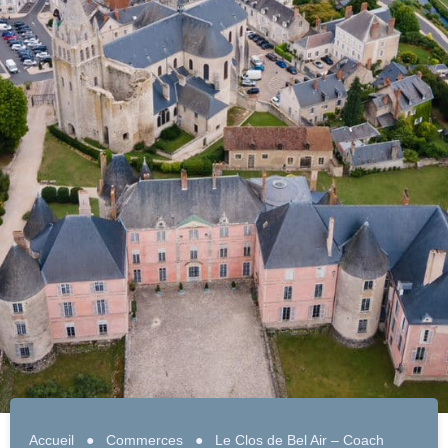
Accueil
●
Commerces
●
Le Clos de Bel Air – Coach