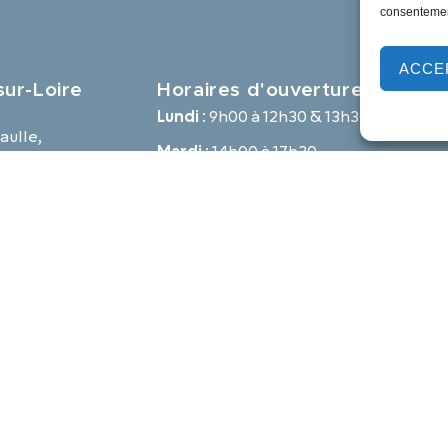
consentement
ACCE
ur-Loire
Horaires d'ouverture
Lundi :
9h00 à 12h30 & 13h30 à 18h00
aulle,
Mardi :
14h00 à 17h30
e
Mercredi à vendredi :
9h00 à 12h30 & 14h00 à 17h30
-loire.com
Propulsé par Utopia
Mentions légales
Politique des cookies
Traite