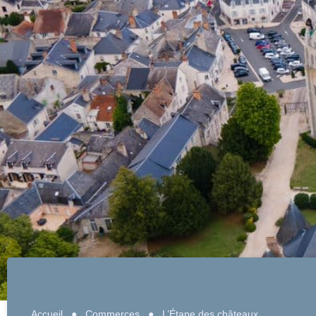
Accueil
●
Commerces
●
L’Étape des châteaux