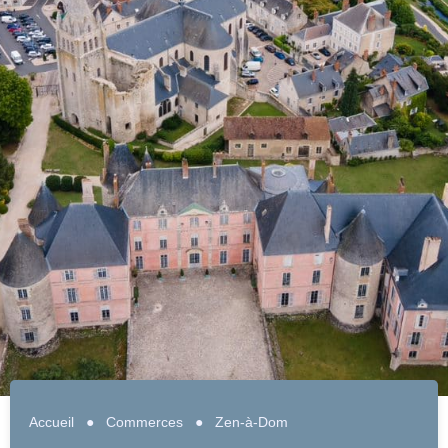
Accueil
●
Commerces
●
Zen-à-Dom