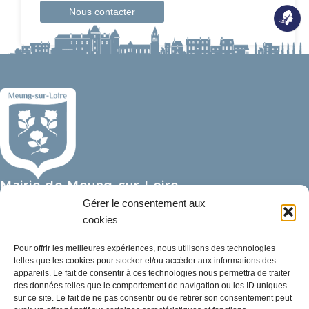
Nous contacter
Mairie de Meung-sur-Loire
Mairie,
Gérer le consentement aux
32 rue du Général de Gaulle,
cookies
45130 Meung-sur-Loire
Pour offrir les meilleures expériences, nous utilisons des technologies
telles que les cookies pour stocker et/ou accéder aux informations des
02 38 46 94 94
appareils. Le fait de consentir à ces technologies nous permettra de traiter
mairie@meung-sur-loire.com
des données telles que le comportement de navigation ou les ID uniques
sur ce site. Le fait de ne pas consentir ou de retirer son consentement peut