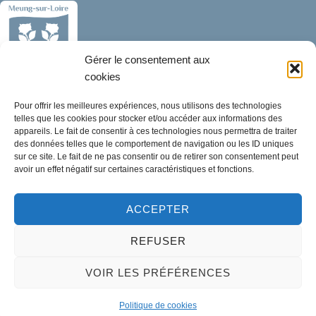
Gérer le consentement aux
cookies
Mairie de Meung-sur-Loire
Pour offrir les meilleures expériences, nous utilisons des technologies
Mairie,
telles que les cookies pour stocker et/ou accéder aux informations des
32 rue du Général de Gaulle,
appareils. Le fait de consentir à ces technologies nous permettra de traiter
des données telles que le comportement de navigation ou les ID uniques
45130 Meung-sur-Loire
sur ce site. Le fait de ne pas consentir ou de retirer son consentement peut
avoir un effet négatif sur certaines caractéristiques et fonctions.
02 38 46 94 94
mairie@meung-sur-loire.com
ACCEPTER
Horaires d'ouverture
REFUSER
Lundi :
9h00 à 12h30 & 13h30 à 18h00
Mardi :
14h00 à 17h30
VOIR LES PRÉFÉRENCES
Mercredi à vendredi :
Politique de cookies