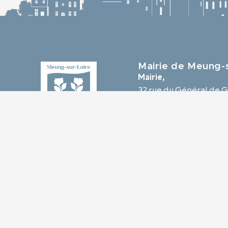
Mairie de Meung-s
Mairie,
32 rue du Général de G
45130 Meung-sur-Loir
02 38 46 94 94
mairie@meung-sur