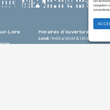
ces technolo
navigation ou
consentement
ACCE
ur-Loire
Horaires d'ouverture
Lundi :
9h00 à 12h30 & 13h30 à 18h00
aulle,
Mardi :
14h00 à 17h30
e
Mercredi à vendredi :
9h00 à 12h30 & 14h00 à 17h30
-loire.com
Propulsé par Utopia