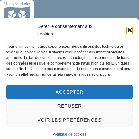
Gérer le consentement aux
cookies
Mairie de Meung-sur-Loire
Pour offrir les meilleures expériences, nous utilisons des technologies
Mairie,
telles que les cookies pour stocker et/ou accéder aux informations des
32 rue du Général de Gaulle,
appareils. Le fait de consentir à ces technologies nous permettra de traiter
des données telles que le comportement de navigation ou les ID uniques
45130 Meung-sur-Loire
sur ce site. Le fait de ne pas consentir ou de retirer son consentement peut
avoir un effet négatif sur certaines caractéristiques et fonctions.
02 38 46 94 94
mairie@meung-sur-loire.com
ACCEPTER
Horaires d'ouverture
REFUSER
Lundi :
9h00 à 12h30 & 13h30 à 18h00
Mardi :
14h00 à 17h30
VOIR LES PRÉFÉRENCES
Mercredi à vendredi :
Politique de cookies