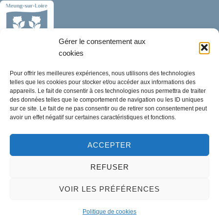
Gérer le consentement aux
cookies
Mairie de Meung-sur-Loire
Pour offrir les meilleures expériences, nous utilisons des technologies
Mairie,
telles que les cookies pour stocker et/ou accéder aux informations des
32 rue du Général de Gaulle,
appareils. Le fait de consentir à ces technologies nous permettra de traiter
des données telles que le comportement de navigation ou les ID uniques
45130 Meung-sur-Loire
sur ce site. Le fait de ne pas consentir ou de retirer son consentement peut
avoir un effet négatif sur certaines caractéristiques et fonctions.
02 38 46 94 94
mairie@meung-sur-loire.com
ACCEPTER
Horaires d'ouverture
REFUSER
Lundi :
9h00 à 12h30 & 13h30 à 18h00
Mardi :
14h00 à 17h30
VOIR LES PRÉFÉRENCES
Mercredi à vendredi :
Politique de cookies