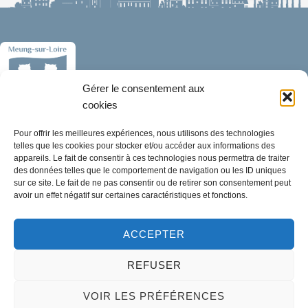
Gérer le consentement aux
cookies
Pour offrir les meilleures expériences, nous utilisons des technologies
Mairie de Meung-sur-Loire
telles que les cookies pour stocker et/ou accéder aux informations des
Mairie,
appareils. Le fait de consentir à ces technologies nous permettra de traiter
32 rue du Général de Gaulle,
des données telles que le comportement de navigation ou les ID uniques
sur ce site. Le fait de ne pas consentir ou de retirer son consentement peut
45130 Meung-sur-Loire
avoir un effet négatif sur certaines caractéristiques et fonctions.
02 38 46 94 94
ACCEPTER
mairie@meung-sur-loire.com
Horaires d'ouverture
REFUSER
Lundi :
9h00 à 12h30 & 13h30 à 18h00
VOIR LES PRÉFÉRENCES
Mardi :
14h00 à 17h30