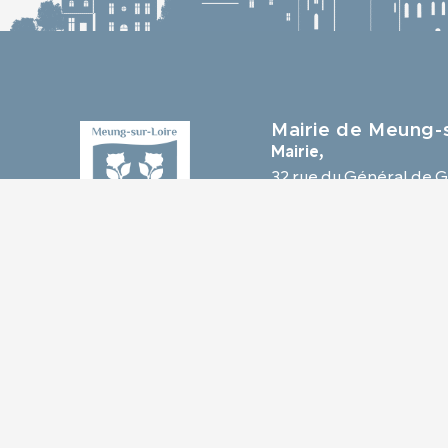
Mairie de Meung-s
Mairie,
32 rue du Général de G
45130 Meung-sur-Loir
02 38 46 94 94
mairie@meung-sur