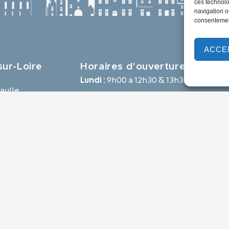
ces technolo
navigation ou
consentement
ACCE
ur-Loire
Horaires d'ouverture
Lundi :
9h00 à 12h30 & 13h30 à 18h00
aulle,
Mardi :
14h00 à 17h30
e
Mercredi à vendredi :
9h00 à 12h30 & 14h00 à 17h30
-loire.com
Propulsé par Utopia