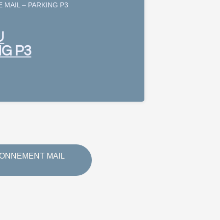
MAIL – PARKING P3
U
NG P3
IONNEMENT MAIL