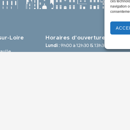
ces technolo
navigation ou
consentement
ACCE
ur-Loire
Horaires d'ouverture
Lundi :
9h00 à 12h30 & 13h30 à 18h00
aulle,
Mardi :
14h00 à 17h30
e
Mercredi à vendredi :
9h00 à 12h30 & 14h00 à 17h30
-loire.com
Propulsé par Utopia