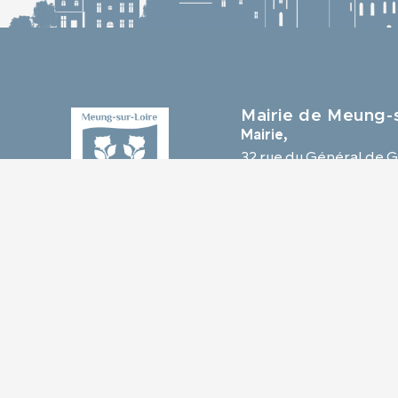
Mairie de Meung-s
Mairie,
32 rue du Général de G
45130 Meung-sur-Loir
02 38 46 94 94
mairie@meung-sur