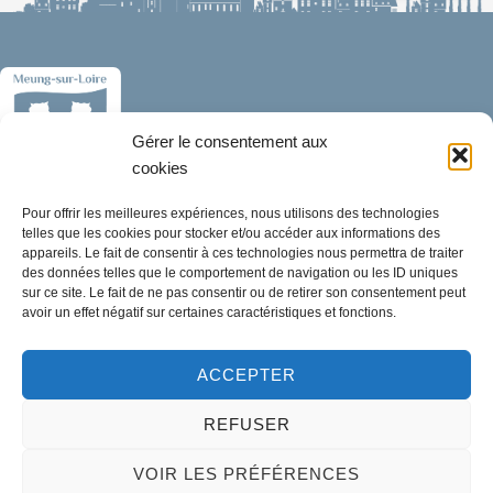
Gérer le consentement aux
cookies
Pour offrir les meilleures expériences, nous utilisons des technologies
Mairie de Meung-sur-Loire
telles que les cookies pour stocker et/ou accéder aux informations des
Mairie,
appareils. Le fait de consentir à ces technologies nous permettra de traiter
32 rue du Général de Gaulle,
des données telles que le comportement de navigation ou les ID uniques
sur ce site. Le fait de ne pas consentir ou de retirer son consentement peut
45130 Meung-sur-Loire
avoir un effet négatif sur certaines caractéristiques et fonctions.
02 38 46 94 94
ACCEPTER
mairie@meung-sur-loire.com
Horaires d'ouverture
REFUSER
Lundi :
9h00 à 12h30 & 13h30 à 18h00
VOIR LES PRÉFÉRENCES
Mardi :
14h00 à 17h30