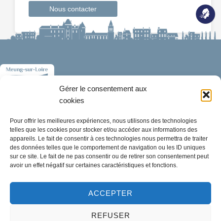
Nous contacter
Gérer le consentement aux
cookies
Pour offrir les meilleures expériences, nous utilisons des technologies
telles que les cookies pour stocker et/ou accéder aux informations des
Mairie de Meung-sur-Loire
appareils. Le fait de consentir à ces technologies nous permettra de traiter
Mairie,
des données telles que le comportement de navigation ou les ID uniques
32 rue du Général de Gaulle,
sur ce site. Le fait de ne pas consentir ou de retirer son consentement peut
avoir un effet négatif sur certaines caractéristiques et fonctions.
45130 Meung-sur-Loire
02 38 46 94 94
ACCEPTER
mairie@meung-sur-loire.com
REFUSER