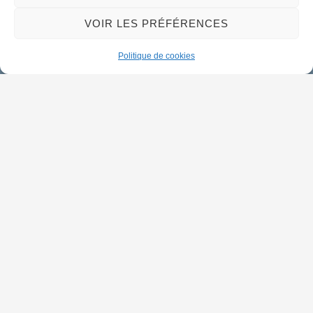
Horaires d'ouverture
Lundi :
9h00 à 12h30 & 13h30 à 18h00
VOIR LES PRÉFÉRENCES
Mardi :
14h00 à 17h30
Politique de cookies
Mercredi à vendredi :
9h00 à 12h30 & 14h00 à 17h30
Propulsé par Utopia