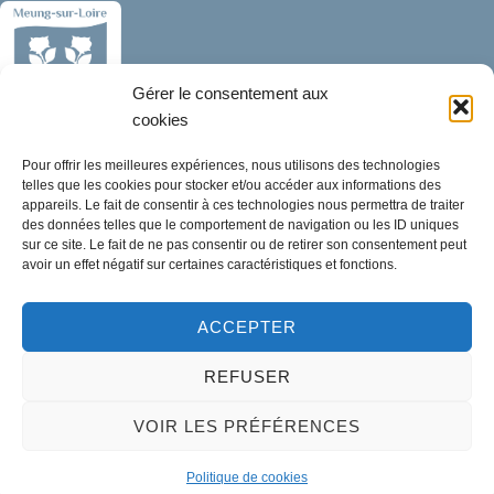
Gérer le consentement aux
cookies
Mairie de Meung-sur-Loire
Pour offrir les meilleures expériences, nous utilisons des technologies
Mairie,
telles que les cookies pour stocker et/ou accéder aux informations des
32 rue du Général de Gaulle,
appareils. Le fait de consentir à ces technologies nous permettra de traiter
des données telles que le comportement de navigation ou les ID uniques
45130 Meung-sur-Loire
sur ce site. Le fait de ne pas consentir ou de retirer son consentement peut
avoir un effet négatif sur certaines caractéristiques et fonctions.
02 38 46 94 94
mairie@meung-sur-loire.com
ACCEPTER
Horaires d'ouverture
REFUSER
Lundi :
9h00 à 12h30 & 13h30 à 18h00
Mardi :
14h00 à 17h30
VOIR LES PRÉFÉRENCES
Mercredi à vendredi :
Politique de cookies