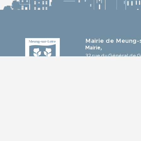
Mairie de Meung-s
Mairie,
32 rue du Général de G
45130 Meung-sur-Loir
02 38 46 94 94
mairie@meung-sur