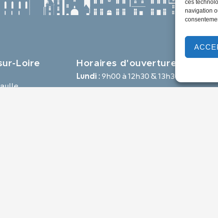
ces technolo
navigation ou
consentement
ACCE
ur-Loire
Horaires d'ouverture
Lundi :
9h00 à 12h30 & 13h30 à 18h00
aulle,
Mardi :
14h00 à 17h30
e
Mercredi à vendredi :
9h00 à 12h30 & 14h00 à 17h30
-loire.com
Propulsé par Utopia