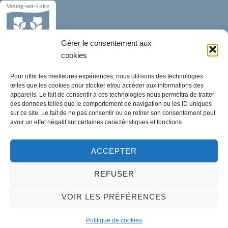
Gérer le consentement aux
cookies
Mairie de Meung-sur-Loire
Pour offrir les meilleures expériences, nous utilisons des technologies
Mairie,
telles que les cookies pour stocker et/ou accéder aux informations des
32 rue du Général de Gaulle,
appareils. Le fait de consentir à ces technologies nous permettra de traiter
des données telles que le comportement de navigation ou les ID uniques
45130 Meung-sur-Loire
sur ce site. Le fait de ne pas consentir ou de retirer son consentement peut
avoir un effet négatif sur certaines caractéristiques et fonctions.
02 38 46 94 94
mairie@meung-sur-loire.com
ACCEPTER
Horaires d'ouverture
REFUSER
Lundi :
9h00 à 12h30 & 13h30 à 18h00
Mardi :
14h00 à 17h30
VOIR LES PRÉFÉRENCES
Mercredi à vendredi :
Politique de cookies