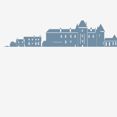
Mairie de Meung-s
Mairie,
32 rue du Général de G
45130 Meung-sur-Loir
02 38 46 94 94
mairie@meung-sur