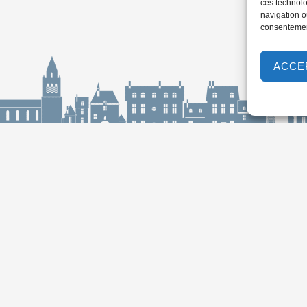
ces technolo
navigation ou
consentement
ACCE
ur-Loire
Horaires d'ouverture
Lundi :
9h00 à 12h30 & 13h30 à 18h00
aulle,
Mardi :
14h00 à 17h30
e
Mercredi à vendredi :
9h00 à 12h30 & 14h00 à 17h30
-loire.com