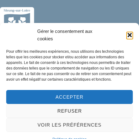
Gérer le consentement aux
cookies
Mairie de Meung-sur-Loire
Pour offrir les meilleures expériences, nous utilisons des technologies
Mairie,
telles que les cookies pour stocker et/ou accéder aux informations des
appareils. Le fait de consentir à ces technologies nous permettra de traiter
32 rue du Général de Gaulle,
des données telles que le comportement de navigation ou les ID uniques
45130 Meung-sur-Loire
sur ce site. Le fait de ne pas consentir ou de retirer son consentement peut
avoir un effet négatif sur certaines caractéristiques et fonctions.
02 38 46 94 94
mairie@meung-sur-loire.com
ACCEPTER
Horaires d'ouverture
REFUSER
Lundi :
9h00 à 12h30 & 13h30 à 18h00
VOIR LES PRÉFÉRENCES
Mardi :
14h00 à 17h30
Mercredi à vendredi :