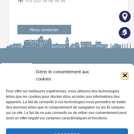
Tel:
+33 (0)2 38 46 94 94
Nous contacter
Gérer le consentement aux
cookies
Pour offrir les meilleures expériences, nous utilisons des technologies
telles que les cookies pour stocker et/ou accéder aux informations des
appareils. Le fait de consentir à ces technologies nous permettra de traiter
Mairie de Meung-sur-Loire
des données telles que le comportement de navigation ou les ID uniques
Mairie,
sur ce site. Le fait de ne pas consentir ou de retirer son consentement peut
32 rue du Général de Gaulle,
avoir un effet négatif sur certaines caractéristiques et fonctions.
45130 Meung-sur-Loire