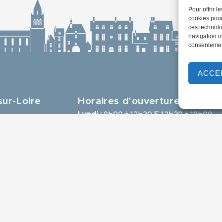
Pour offrir 
cookies pour
ces technolo
navigation ou
consentement
ACCE
ur-Loire
Horaires d'ouverture
Lundi :
9h00 à 12h30 & 13h30 à 18h00
aulle,
Mardi :
14h00 à 17h30
e
Mercredi à vendredi :
9h00 à 12h30 & 14h00 à 17h30
-loire.com
Propulsé par Utopia