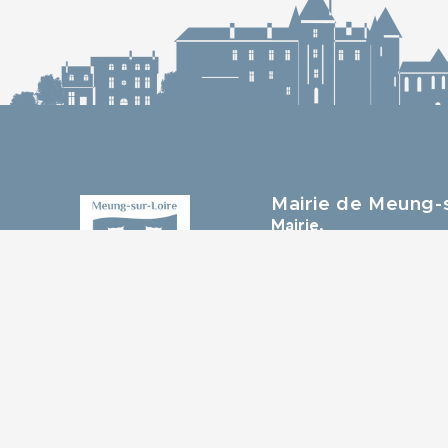
Mairie de Meung-s
Mairie,
32 rue du Général de G
45130 Meung-sur-Loir
02 38 46 94 94
mairie@meung-sur