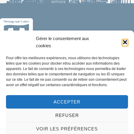
Gérer le consentement aux
cookies
Pour offrir les meilleures expériences, nous utilisons des technologies
Mairie de Meung-sur-Loire
telles que les cookies pour stocker et/ou accéder aux informations des
Mairie,
appareils. Le fait de consentir à ces technologies nous permettra de traiter
32 rue du Général de Gaulle,
des données telles que le comportement de navigation ou les ID uniques
sur ce site. Le fait de ne pas consentir ou de retirer son consentement peut
45130 Meung-sur-Loire
avoir un effet négatif sur certaines caractéristiques et fonctions.
02 38 46 94 94
ACCEPTER
mairie@meung-sur-loire.com
Horaires d'ouverture
REFUSER
Lundi :
9h00 à 12h30 & 13h30 à 18h00
VOIR LES PRÉFÉRENCES
Mardi :
14h00 à 17h30