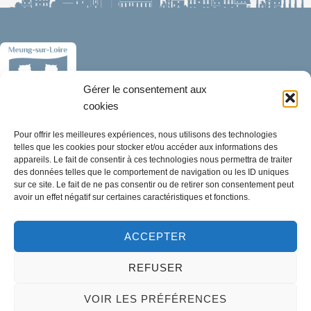
Gérer le consentement aux
cookies
Pour offrir les meilleures expériences, nous utilisons des technologies
Mairie de Meung-sur-Loire
telles que les cookies pour stocker et/ou accéder aux informations des
Mairie,
appareils. Le fait de consentir à ces technologies nous permettra de traiter
32 rue du Général de Gaulle,
des données telles que le comportement de navigation ou les ID uniques
sur ce site. Le fait de ne pas consentir ou de retirer son consentement peut
45130 Meung-sur-Loire
avoir un effet négatif sur certaines caractéristiques et fonctions.
02 38 46 94 94
ACCEPTER
mairie@meung-sur-loire.com
Horaires d'ouverture
REFUSER
Lundi :
9h00 à 12h30 & 13h30 à 18h00
VOIR LES PRÉFÉRENCES
Mardi :
14h00 à 17h30